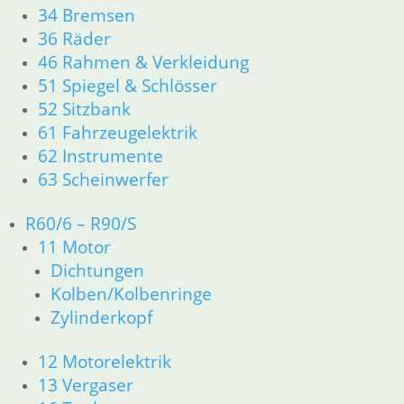
34 Bremsen
36 Räder
46 Rahmen & Verkleidung
Shop
51 Spiegel & Schlösser
52 Sitzbank
Ersatzteile nach Modell
61 Fahrzeugelektrik
62 Instrumente
Ersatzteile
63 Scheinwerfer
Zubehör und Wartung
R60/6 – R90/S
Products
search
11 Motor
Dichtungen
Alle Preise inkl. der gesetzl. MwSt. und zzgl. Versand_
Kolben/Kolbenringe
Service
Zylinderkopf
Kontakt
12 Motorelektrik
Warenkorb
13 Vergaser
Mein Konto