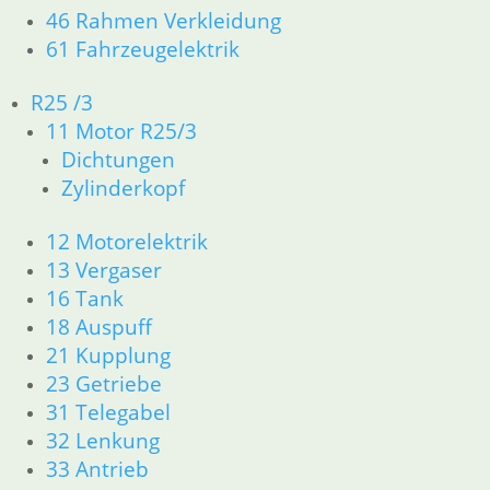
46 Rahmen Verkleidung
61 Fahrzeugelektrik
R25 /3
Kaltstarter Zug
Kaltstarter Zug
Kolben mit
links kurz
rechts lang
Deckel und
11 Motor R25/3
Membrane
17,75
€
17,75
€
Dichtungen
139,00
€
Artikelnummer:
Artikelnummer:
Zylinderkopf
Artikelnummer:
1255976
1255977
1257820
inkl. MwSt.
inkl. MwSt.
12 Motorelektrik
inkl. MwSt.
13 Vergaser
zzgl.
zzgl.
zzgl.
16 Tank
Versandkosten
Versandkosten
Versandkosten
18 Auspuff
In den
In den
21 Kupplung
In den
Warenkorb
Warenkorb
Warenkorb
23 Getriebe
31 Telegabel
32 Lenkung
33 Antrieb