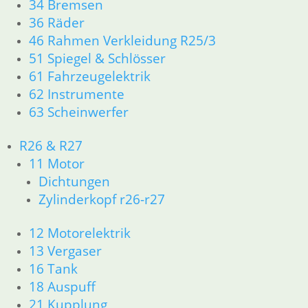
34 Bremsen
36 Räder
Gemischregulierschraube
Leerlaufdüse 45
46 Rahmen Verkleidung R25/3
9,97
€
17,00
€
51 Spiegel & Schlösser
Drosselklappen
Artikelnummer:
Artikelnummer:
32 Bing
61 Fahrzeugelektrik
Vergaser
1335302
1336924
62 Instrumente
inkl. MwSt.
inkl. MwSt.
11,67
€
63 Scheinwerfer
Artikelnummer:
zzgl.
zzgl.
1335605
Versandkosten
Versandkosten
R26 & R27
inkl. MwSt.
11 Motor
In den
In den
zzgl.
Dichtungen
Warenkorb
Warenkorb
Versandkosten
Zylinderkopf r26-r27
In den
12 Motorelektrik
Warenkorb
13 Vergaser
16 Tank
18 Auspuff
21 Kupplung