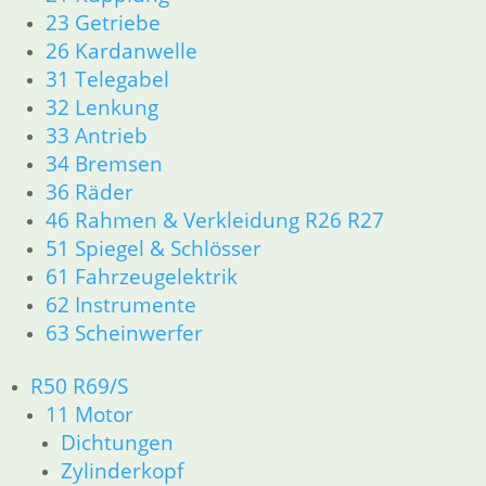
23 Getriebe
Klemmschraube
Schelle 47 – 54
26 Kardanwelle
5,90
€
3,90
€
31 Telegabel
Düsennadel /
Artikelnummer:
Artikelnummer:
32 Lenkung
Nadel für
Gasschieber
9057338
9952121
33 Antrieb
inkl. MwSt.
inkl. MwSt.
7,80
€
34 Bremsen
Artikelnummer:
36 Räder
zzgl.
zzgl.
1255840
Versandkosten
Versandkosten
46 Rahmen & Verkleidung R26 R27
inkl. MwSt.
51 Spiegel & Schlösser
In den
In den
zzgl.
61 Fahrzeugelektrik
Warenkorb
Warenkorb
Versandkosten
62 Instrumente
63 Scheinwerfer
In den
Warenkorb
R50 R69/S
11 Motor
Dichtungen
Zylinderkopf