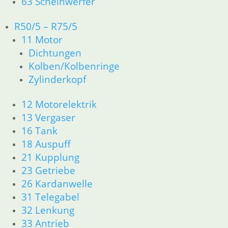
63 Scheinwerfer
R50/5 – R75/5
11 Motor
Anlasser und
Dichtung
Luftfiltergehäuse
Kaltstartgehäuse
Luftfiltergehäuse
Dichtungen
in einem
32 er + 40 er
ohne
Bing
Ansaugrohr
Kolben/Kolbenringe
198,00
€
Bohrung
1,60
€
Zylinderkopf
Artikelnummer:
179,00
€
Artikelnummer:
1114000
Artikelnummer:
1256353
inkl. MwSt.
12 Motorelektrik
337188
inkl. MwSt.
13 Vergaser
zzgl.
inkl. MwSt.
zzgl.
16 Tank
Versandkosten
zzgl.
Versandkosten
18 Auspuff
In den
Versandkosten
21 Kupplung
In den
Warenkorb
23 Getriebe
In den
Warenkorb
26 Kardanwelle
Warenkorb
31 Telegabel
32 Lenkung
33 Antrieb
1
2
→