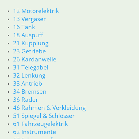
12 Motorelektrik
Schelle 53 – 60
Rundluftfilter
mm
13 Vergaser
14,80
€
2,80
€
Luftfiltergehäuse
16 Tank
Artikelnummer:
links ohne
Artikelnummer:
Luftbohrung
18 Auspuff
LX194
9952123
inkl. MwSt.
68,00
€
21 Kupplung
inkl. MwSt.
Artikelnummer:
23 Getriebe
zzgl.
zzgl.
1265051
26 Kardanwelle
Versandkosten
Versandkosten
inkl. MwSt.
31 Telegabel
In den
32 Lenkung
In den
zzgl.
Warenkorb
33 Antrieb
Warenkorb
Versandkosten
34 Bremsen
In den
36 Räder
Warenkorb
46 Rahmen & Verkleidung
51 Spiegel & Schlösser
61 Fahrzeugelektrik
62 Instrumente