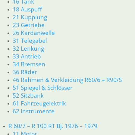
16 Tank
Links
18 Auspuff
Newsletter Anmeldung
21 Kupplung
Newsletter Abmeldung
23 Getriebe
Information
26 Kardanwelle
31 Telegabel
Impressum
32 Lenkung
AGB
33 Antrieb
Datenschutzerklärung
34 Bremsen
Zahlung und Lieferung
36 Räder
Cookie-Richtlinie (EU)
46 Rahmen & Verkleidung R60/6 – R90/S
Widerrufsbelehrung
51 Spiegel & Schlösser
52 Sitzbank
Vertrag widerrufen
61 Fahrzeugelektrik
Teilesuche und Referenzummern
62 Instrumente
Besuchen Sie realoem.com mit Explosionszeichnungen für Ihre
Ersatzteilsuche.
R 60/7 – R 100 RT Bj. 1976 – 1979
11 Motor