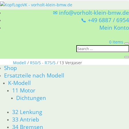
✉ info@vorholt-klein-bmw.de
📞 +49 6887 / 6954
Mein Konto
0 Items
Sie befinden sich hier:
Shop
/
Ersatzteile nach
Modell
/
R50/5 - R75/5
/ 13 Vergaser
Shop
Ersatzteile nach Modell
13 Vergaser
K-Modell
11 Motor
BMW R50/5 - R75/5 13 Vergaser
Dichtungen
Nach
1–15 von 30 Ergebnissen werden angezeigt
Aktualität
1
2
→
32 Lenkung
sortiert
33 Antrieb
34 Bremsen