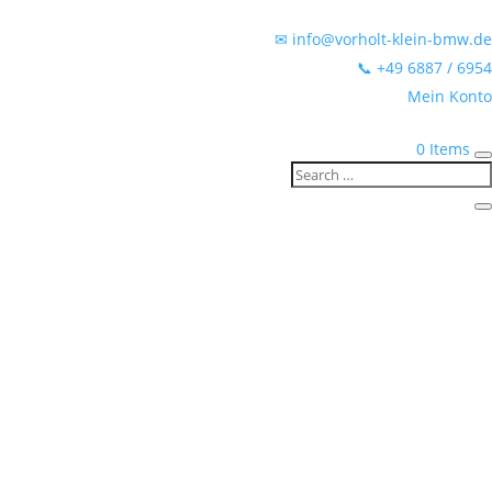
✉ info@vorholt-klein-bmw.de
📞 +49 6887 / 6954
Mein Konto
0 Items