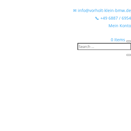
✉ info@vorholt-klein-bmw.de
📞 +49 6887 / 6954
Mein Konto
0 Items