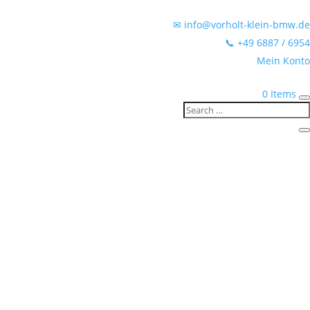
✉ info@vorholt-klein-bmw.de
📞 +49 6887 / 6954
Mein Konto
0 Items