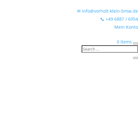
✉ info@vorholt-klein-bmw.de
📞 +49 6887 / 6954
Mein Konto
0 Items