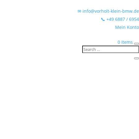
✉ info@vorholt-klein-bmw.de
📞 +49 6887 / 6954
Mein Konto
0 Items