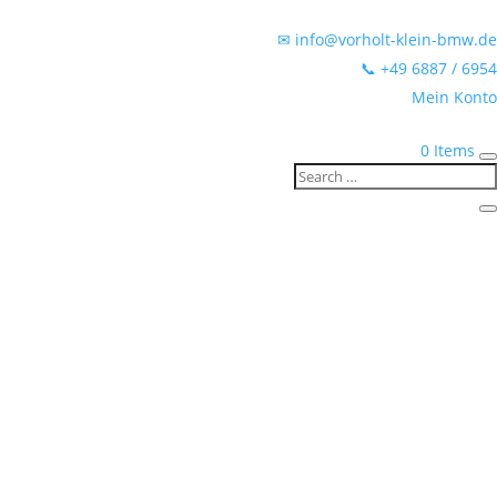
✉ info@vorholt-klein-bmw.de
📞 +49 6887 / 6954
Mein Konto
0 Items