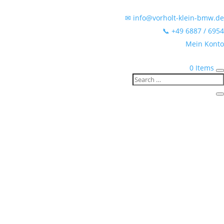
✉ info@vorholt-klein-bmw.de
📞 +49 6887 / 6954
Mein Konto
0 Items