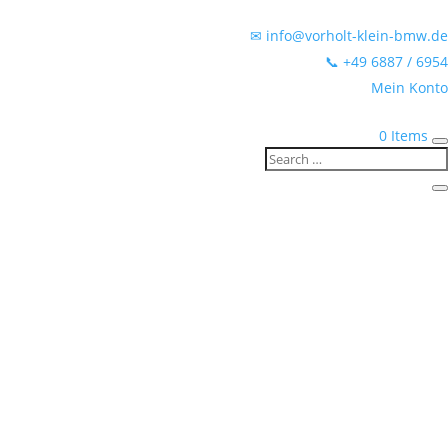
✉ info@vorholt-klein-bmw.de
📞 +49 6887 / 6954
Mein Konto
0 Items