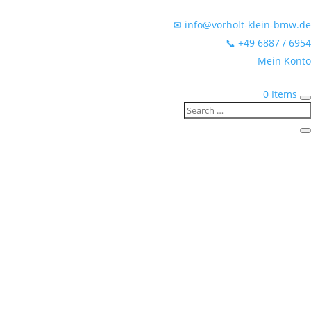
✉ info@vorholt-klein-bmw.de
📞 +49 6887 / 6954
Mein Konto
0 Items