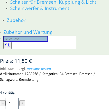
Schalter für Bremsen, Kupplung & Licht
Zubehör
Scheinwerfer & Instrument
Zubehör und Wartung
Zubehör
Products
search
Zubehör und Wartung
Products
Bremsleitung rechts R 45 R 65
search
Preis:
11,80
€
inkl. MwSt.
zzgl.
Versandkosten
Artikelnummer:
1238258
Kategorien:
34 Bremsen
,
Bremsen
Schlagwort:
Bremsleitung
4 vorrätig
Bremsleitung
−
+
rechts