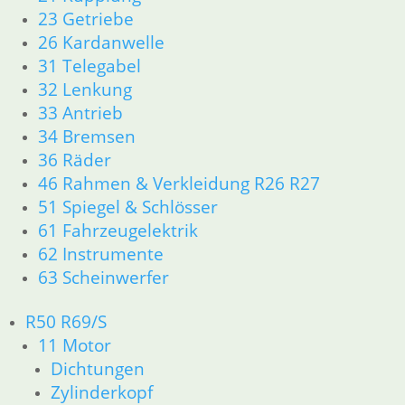
26 Kardanwelle
23 Getriebe
31 Telegabel
26 Kardanwelle
32 Lenkung
31 Telegabel
33 Antrieb
32 Lenkung
34 Bremsen
33 Antrieb
36 Räder
34 Bremsen
46 Rahmen & Verkleidung R26 R27
36 Räder
51 Spiegel & Schlösser
46 Rahmen & Verkleidung R26 R27
61 Fahrzeugelektrik
51 Spiegel & Schlösser
62 Instrumente
61 Fahrzeugelektrik
63 Scheinwerfer
62 Instrumente
63 Scheinwerfer
R50 R69/S
11 Motor
R50 R69/S
Dichtungen
11 Motor
Zylinderkopf
Dichtungen
Zylinderkopf