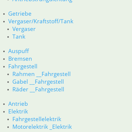
Vergaser/Kraftstoff/Tank
Vergaser
Getriebe
Tank
Vergaser/Kraftstoff/Tank
Vergaser
Auspuff
Tank
Bremsen
Fahrgestell
Auspuff
Rahmen __Fahrgestell
Bremsen
Gabel __Fahrgestell
Fahrgestell
Räder __Fahrgestell
Rahmen __Fahrgestell
Gabel __Fahrgestell
Antrieb
Räder __Fahrgestell
Elektrik
Fahrgestellelektrik
Antrieb
Motorelektrik _Elektrik
Elektrik
Schalter für Bremsen, Kupplung & Licht
Fahrgestellelektrik
Scheinwerfer & Instrument
Motorelektrik _Elektrik