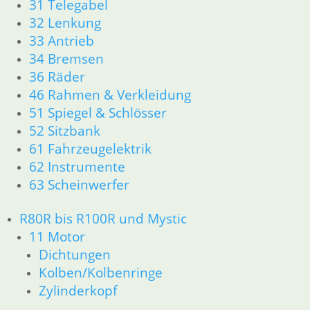
31 Telegabel
34 Bremsen
32 Lenkung
36 Räder
33 Antrieb
46 Rahmen & Verkleidung
34 Bremsen
51 Spiegel & Schlösser
36 Räder
52 Sitzbank
46 Rahmen & Verkleidung
61 Fahrzeugelektrik
51 Spiegel & Schlösser
62 Instrumente
52 Sitzbank
63 Scheinwerfer
61 Fahrzeugelektrik
62 Instrumente
R80R bis R100R und Mystic
63 Scheinwerfer
11 Motor
Dichtungen
R80R bis R100R und Mystic
Kolben/Kolbenringe
11 Motor
Zylinderkopf
Dichtungen
Kolben/Kolbenringe
12 Motorelektrik
Zylinderkopf
13 Vergaser