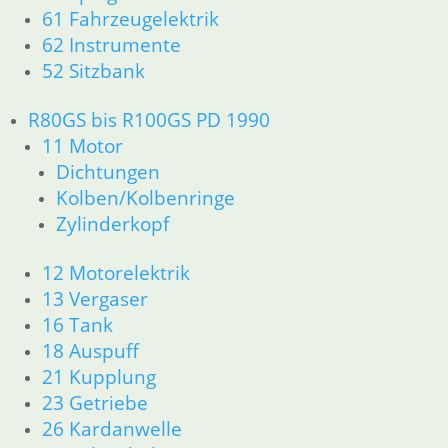
52 Sitzbank
61 Fahrzeugelektrik
62 Instrumente
R80GS bis R100GS PD 1990
52 Sitzbank
11 Motor
Dichtungen
R80GS bis R100GS PD 1990
Kolben/Kolbenringe
11 Motor
Zylinderkopf
Dichtungen
Kolben/Kolbenringe
12 Motorelektrik
Zylinderkopf
13 Vergaser
16 Tank
12 Motorelektrik
18 Auspuff
13 Vergaser
21 Kupplung
16 Tank
23 Getriebe
18 Auspuff
26 Kardanwelle
21 Kupplung
31 Telegabel
23 Getriebe
32 Lenkung
26 Kardanwelle
33 Antrieb