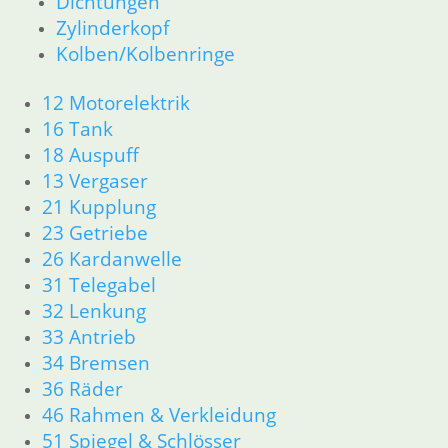
Dichtungen
Zylinderkopf
12 Motorelektrik
Kolben/Kolbenringe
16 Tank
18 Auspuff
12 Motorelektrik
13 Vergaser
16 Tank
21 Kupplung
18 Auspuff
23 Getriebe
13 Vergaser
26 Kardanwelle
21 Kupplung
31 Telegabel
23 Getriebe
32 Lenkung
26 Kardanwelle
33 Antrieb
31 Telegabel
34 Bremsen
32 Lenkung
36 Räder
33 Antrieb
46 Rahmen & Verkleidung
34 Bremsen
51 Spiegel & Schlösser
36 Räder
61 Fahrzeugelektrik
46 Rahmen & Verkleidung
62 Instrumente
51 Spiegel & Schlösser