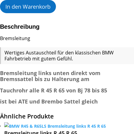
R
In den Warenkorb
45
R
65
Beschreibung
Menge
Bremsleitung
Wertiges Austauschteil für den klassischen BMW
Fahrbetrieb mit gutem Gefühl.
Bremsleitung links unten direkt vom
Bremssattel bis zu Halterung am
Tauchrohr alle R 45 R 65 von Bj 78 bis 85
ist bei ATE und Brembo Sattel gleich
Ähnliche Produkte
Bremsleitung links R 45 R 65