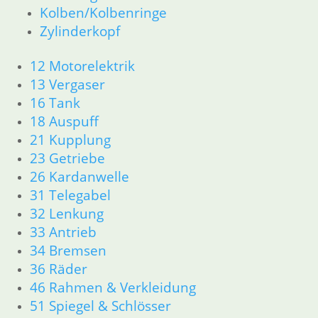
Kolben/Kolbenringe
12 Motorelektrik
Zylinderkopf
13 Vergaser
16 Tank
12 Motorelektrik
18 Auspuff
13 Vergaser
21 Kupplung
16 Tank
23 Getriebe
18 Auspuff
26 Kardanwelle
21 Kupplung
31 Telegabel
23 Getriebe
32 Lenkung
26 Kardanwelle
33 Antrieb
31 Telegabel
34 Bremsen
32 Lenkung
36 Räder
33 Antrieb
46 Rahmen & Verkleidung
34 Bremsen
51 Spiegel & Schlösser
36 Räder
52 Sitzbank
46 Rahmen & Verkleidung
61 Fahrzeugelektrik
51 Spiegel & Schlösser