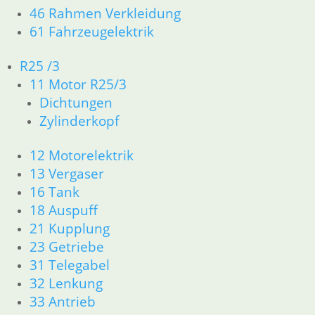
61 Fahrzeugelektrik
46 Rahmen Verkleidung
61 Fahrzeugelektrik
R25 /3
11 Motor R25/3
R25 /3
Dichtungen
11 Motor R25/3
Zylinderkopf
Dichtungen
Zylinderkopf
12 Motorelektrik
13 Vergaser
12 Motorelektrik
16 Tank
13 Vergaser
18 Auspuff
16 Tank
21 Kupplung
18 Auspuff
23 Getriebe
21 Kupplung
31 Telegabel
23 Getriebe
32 Lenkung
31 Telegabel
33 Antrieb
32 Lenkung
34 Bremsen
33 Antrieb
36 Räder