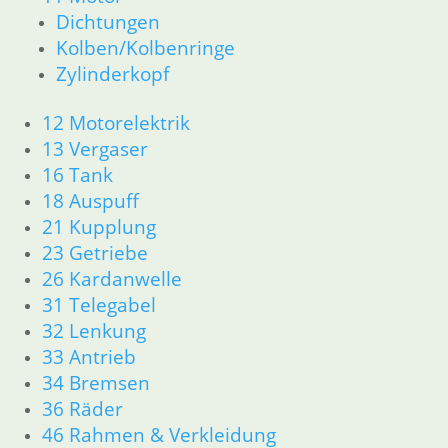
Kolben/Kolbenringe
Dichtungen
Zylinderkopf
Kolben/Kolbenringe
Zylinderkopf
12 Motorelektrik
13 Vergaser
12 Motorelektrik
16 Tank
13 Vergaser
18 Auspuff
16 Tank
21 Kupplung
18 Auspuff
23 Getriebe
21 Kupplung
26 Kardanwelle
23 Getriebe
31 Telegabel
26 Kardanwelle
32 Lenkung
31 Telegabel
33 Antrieb
32 Lenkung
34 Bremsen
33 Antrieb
36 Räder
34 Bremsen
46 Rahmen & Verkleidung
36 Räder
51 Spiegel & Schlösser
46 Rahmen & Verkleidung