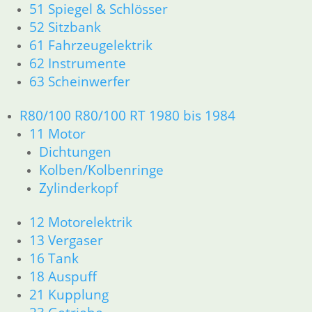
52 Sitzbank
51 Spiegel & Schlösser
61 Fahrzeugelektrik
52 Sitzbank
62 Instrumente
61 Fahrzeugelektrik
63 Scheinwerfer
62 Instrumente
63 Scheinwerfer
R80/100 R80/100 RT 1980 bis 1984
11 Motor
R80/100 R80/100 RT 1980 bis 1984
Dichtungen
11 Motor
Kolben/Kolbenringe
Dichtungen
Zylinderkopf
Kolben/Kolbenringe
Zylinderkopf
12 Motorelektrik
13 Vergaser
12 Motorelektrik
16 Tank
13 Vergaser
18 Auspuff
16 Tank
21 Kupplung
18 Auspuff
23 Getriebe
21 Kupplung
26 Kardanwelle