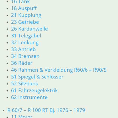
16 Tank
21 Kupplung
18 Auspuff
23 Getriebe
21 Kupplung
26 Kardanwelle
23 Getriebe
31 Telegabel
26 Kardanwelle
32 Lenkung
31 Telegabel
33 Antrieb
32 Lenkung
34 Bremsen
33 Antrieb
36 Räder
34 Bremsen
46 Rahmen & Verkleidung R60/6 – R90/S
36 Räder
51 Spiegel & Schlösser
46 Rahmen & Verkleidung R60/6 – R90/S
52 Sitzbank
51 Spiegel & Schlösser
61 Fahrzeugelektrik
52 Sitzbank
62 Instrumente
61 Fahrzeugelektrik
62 Instrumente
R 60/7 – R 100 RT Bj. 1976 – 1979
11 Motor
R 60/7 – R 100 RT Bj. 1976 – 1979
Dichtungen
11 Motor