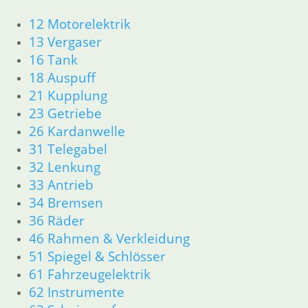
12 Motorelektrik
13 Vergaser
12 Motorelektrik
16 Tank
13 Vergaser
18 Auspuff
16 Tank
21 Kupplung
18 Auspuff
23 Getriebe
21 Kupplung
26 Kardanwelle
23 Getriebe
31 Telegabel
26 Kardanwelle
32 Lenkung
31 Telegabel
33 Antrieb
32 Lenkung
34 Bremsen
33 Antrieb
36 Räder
34 Bremsen
46 Rahmen & Verkleidung
36 Räder
51 Spiegel & Schlösser
46 Rahmen & Verkleidung
61 Fahrzeugelektrik
51 Spiegel & Schlösser
62 Instrumente
61 Fahrzeugelektrik
63 Scheinwerfer
62 Instrumente