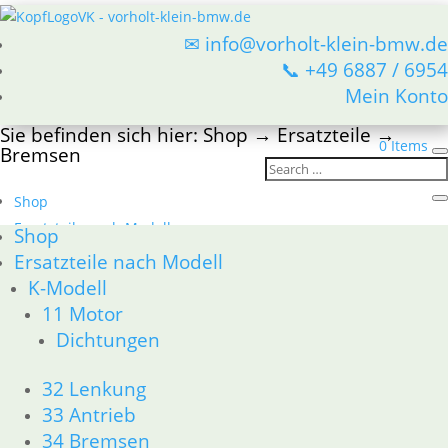
✉ info@vorholt-klein-bmw.de
📞 +49 6887 / 6954
Mein Konto
Sie befinden sich hier:
Shop
→
Ersatzteile
→
0 Items
Bremsen
Shop
Ersatzteile nach Modell
Shop
K-Modell
Ersatzteile nach Modell
11 Motor
K-Modell
Dichtungen
11 Motor
Dichtungen
32 Lenkung
33 Antrieb
32 Lenkung
34 Bremsen
33 Antrieb
46 Rahmen Verkleidung
34 Bremsen