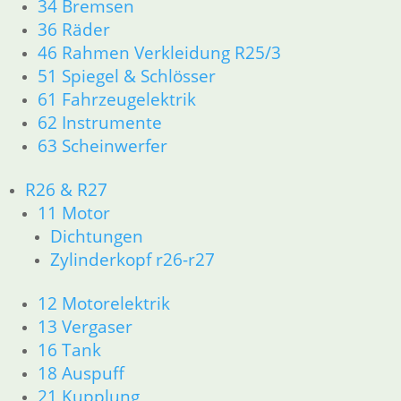
34 Bremsen
46 Rahmen Verkleidung R25/3
36 Räder
51 Spiegel & Schlösser
46 Rahmen Verkleidung R25/3
61 Fahrzeugelektrik
51 Spiegel & Schlösser
62 Instrumente
61 Fahrzeugelektrik
63 Scheinwerfer
62 Instrumente
63 Scheinwerfer
R26 & R27
11 Motor
R26 & R27
Dichtungen
11 Motor
Zylinderkopf r26-r27
Dichtungen
Zylinderkopf r26-r27
12 Motorelektrik
13 Vergaser
12 Motorelektrik
16 Tank
13 Vergaser
18 Auspuff
16 Tank
21 Kupplung
18 Auspuff
23 Getriebe
21 Kupplung