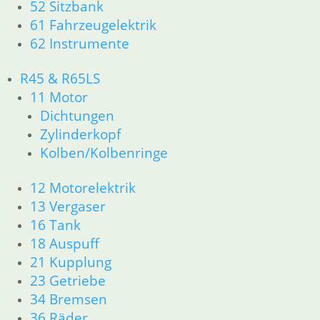
62 Instrumente
52 Sitzbank
61 Fahrzeugelektrik
R45 & R65LS
62 Instrumente
11 Motor
Dichtungen
R45 & R65LS
Zylinderkopf
11 Motor
Kolben/Kolbenringe
Dichtungen
Zylinderkopf
12 Motorelektrik
Kolben/Kolbenringe
13 Vergaser
16 Tank
12 Motorelektrik
18 Auspuff
13 Vergaser
21 Kupplung
16 Tank
23 Getriebe
18 Auspuff
34 Bremsen
21 Kupplung
36 Räder
23 Getriebe
46 Rahmen & Verkleidung
34 Bremsen
51 Spiegel & Schlösser
36 Räder