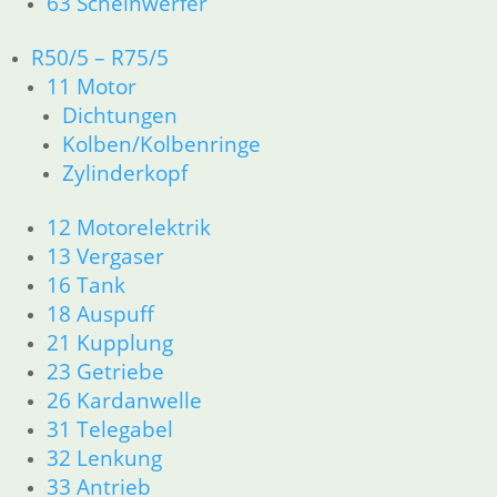
63 Scheinwerfer
R50/5 – R75/5
11 Motor
R50/5 – R75/5
Dichtungen
11 Motor
Kolben/Kolbenringe
Dichtungen
Zylinderkopf
Kolben/Kolbenringe
Zylinderkopf
12 Motorelektrik
13 Vergaser
12 Motorelektrik
16 Tank
13 Vergaser
18 Auspuff
16 Tank
21 Kupplung
18 Auspuff
23 Getriebe
21 Kupplung
26 Kardanwelle
23 Getriebe
31 Telegabel
26 Kardanwelle
32 Lenkung
31 Telegabel
33 Antrieb
32 Lenkung
34 Bremsen
33 Antrieb