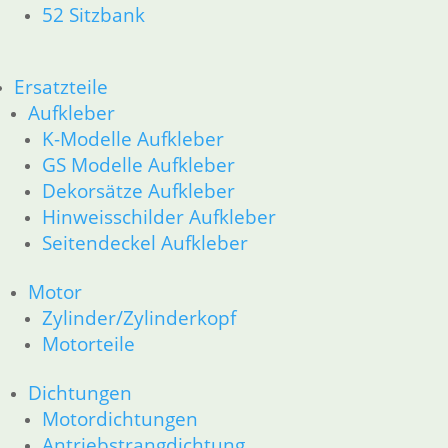
52 Sitzbank
Ersatzteile
Aufkleber
K-Modelle Aufkleber
Ersatzteile
GS Modelle Aufkleber
Aufkleber
Dekorsätze Aufkleber
K-Modelle Aufkleber
Hinweisschilder Aufkleber
GS Modelle Aufkleber
Seitendeckel Aufkleber
Dekorsätze Aufkleber
Hinweisschilder Aufkleber
Motor
Seitendeckel Aufkleber
Zylinder/Zylinderkopf
Motorteile
Motor
Zylinder/Zylinderkopf
Dichtungen
Motorteile
Motordichtungen
Antriebstrangdichtung
Dichtungen
Motordichtungen
Getriebe
Antriebstrangdichtung