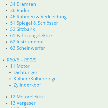
36 Räder
34 Bremsen
46 Rahmen & Verkleidung
36 Räder
51 Spiegel & Schlösser
46 Rahmen & Verkleidung
52 Sitzbank
51 Spiegel & Schlösser
61 Fahrzeugelektrik
52 Sitzbank
62 Instrumente
61 Fahrzeugelektrik
63 Scheinwerfer
62 Instrumente
63 Scheinwerfer
R60/6 – R90/S
11 Motor
R60/6 – R90/S
Dichtungen
11 Motor
Kolben/Kolbenringe
Dichtungen
Zylinderkopf
Kolben/Kolbenringe
Zylinderkopf
12 Motorelektrik
13 Vergaser
12 Motorelektrik
16 Tank
13 Vergaser
18 Auspuff