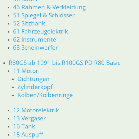
52 Sitzbank
46 Rahmen & Verkleidung
61 Fahrzeugelektrik
51 Spiegel & Schlösser
62 Instrumente
52 Sitzbank
63 Scheinwerfer
61 Fahrzeugelektrik
62 Instrumente
R80GS ab 1991 bis R100GS PD R80 Basic
63 Scheinwerfer
11 Motor
Dichtungen
R80GS ab 1991 bis R100GS PD R80 Basic
Zylinderkopf
11 Motor
Kolben/Kolbenringe
Dichtungen
Zylinderkopf
12 Motorelektrik
Kolben/Kolbenringe
13 Vergaser
16 Tank
12 Motorelektrik
18 Auspuff
13 Vergaser
21 Kupplung
16 Tank
23 Getriebe
18 Auspuff