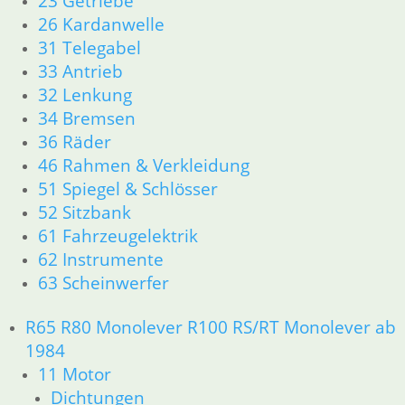
23 Getriebe
31 Telegabel
26 Kardanwelle
33 Antrieb
31 Telegabel
32 Lenkung
33 Antrieb
34 Bremsen
32 Lenkung
36 Räder
34 Bremsen
46 Rahmen & Verkleidung
36 Räder
51 Spiegel & Schlösser
46 Rahmen & Verkleidung
52 Sitzbank
51 Spiegel & Schlösser
61 Fahrzeugelektrik
52 Sitzbank
62 Instrumente
61 Fahrzeugelektrik
63 Scheinwerfer
62 Instrumente
63 Scheinwerfer
R65 R80 Monolever R100 RS/RT Monolever ab 1984
11 Motor
R65 R80 Monolever R100 RS/RT Monolever ab
Dichtungen
1984
Kolben/Kolbenringe
11 Motor
Zylinderkopf
Dichtungen