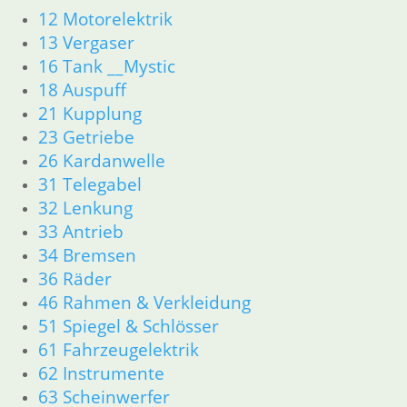
16 Tank __Mystic
12 Motorelektrik
18 Auspuff
13 Vergaser
21 Kupplung
16 Tank __Mystic
23 Getriebe
18 Auspuff
26 Kardanwelle
21 Kupplung
31 Telegabel
23 Getriebe
32 Lenkung
26 Kardanwelle
33 Antrieb
31 Telegabel
34 Bremsen
32 Lenkung
36 Räder
33 Antrieb
46 Rahmen & Verkleidung
34 Bremsen
51 Spiegel & Schlösser
36 Räder
61 Fahrzeugelektrik
46 Rahmen & Verkleidung
62 Instrumente
51 Spiegel & Schlösser
63 Scheinwerfer
61 Fahrzeugelektrik
52 Sitzbank
62 Instrumente
63 Scheinwerfer