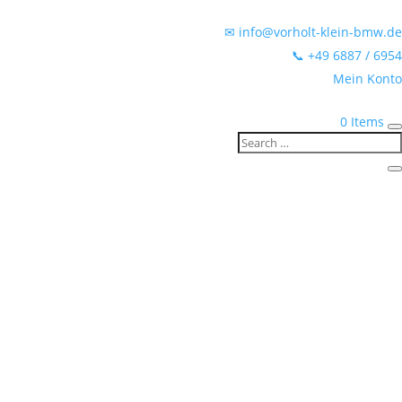
✉ info@vorholt-klein-bmw.de
📞 +49 6887 / 6954
Mein Konto
0 Items