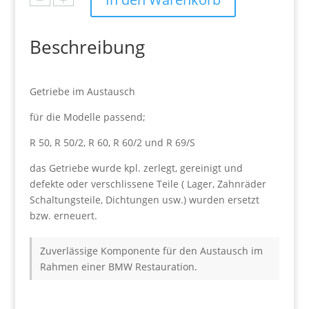
−
+
R
50
Beschreibung
bis
R
69/S
Getriebe im Austausch
im
Austausch
für die Modelle passend;
Menge
R 50, R 50/2, R 60, R 60/2 und R 69/S
das Getriebe wurde kpl. zerlegt, gereinigt und
defekte oder verschlissene Teile ( Lager, Zahnräder
Schaltungsteile, Dichtungen usw.) wurden ersetzt
bzw. erneuert.
Zuverlässige Komponente für den Austausch im
Rahmen einer BMW Restauration.