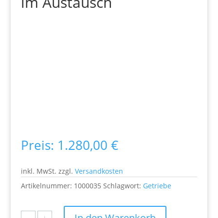
im Austausch
Preis:
1.280,00
€
inkl. MwSt.
zzgl.
Versandkosten
Artikelnummer:
1000035
Schlagwort:
Getriebe
In den Warenkorb
Getriebe