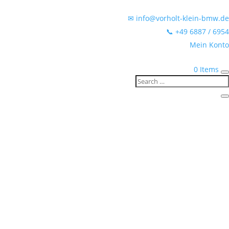
✉ info@vorholt-klein-bmw.de
📞 +49 6887 / 6954
Mein Konto
0 Items