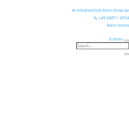
✉ info@vorholt-klein-bmw.de
📞 +49 6887 / 6954
Mein Konto
0 Items