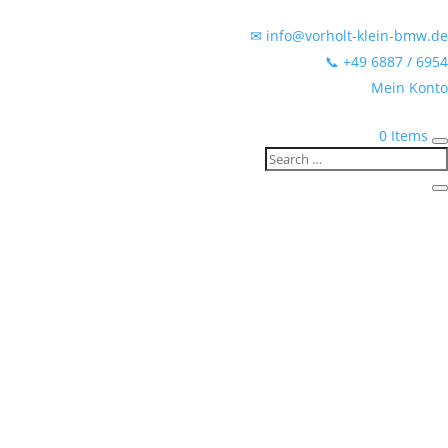
✉ info@vorholt-klein-bmw.de
📞 +49 6887 / 6954
Mein Konto
0 Items