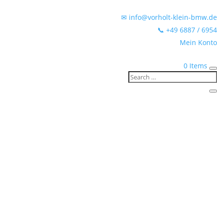
✉ info@vorholt-klein-bmw.de
📞 +49 6887 / 6954
Mein Konto
0 Items