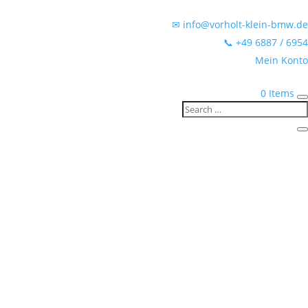
✉ info@vorholt-klein-bmw.de
📞 +49 6887 / 6954
Mein Konto
0 Items