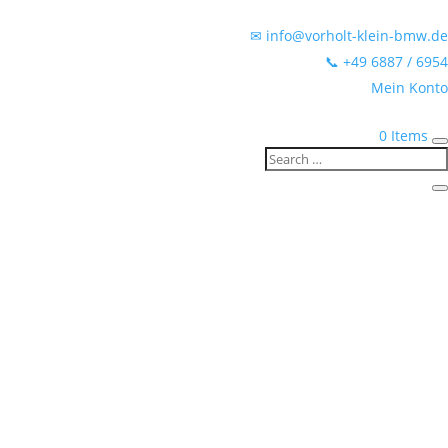
✉ info@vorholt-klein-bmw.de
📞 +49 6887 / 6954
Mein Konto
0 Items