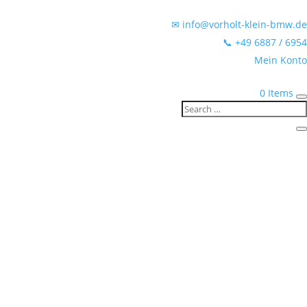
✉ info@vorholt-klein-bmw.de
📞 +49 6887 / 6954
Mein Konto
0 Items