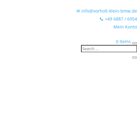
✉ info@vorholt-klein-bmw.de
📞 +49 6887 / 6954
Mein Konto
0 Items