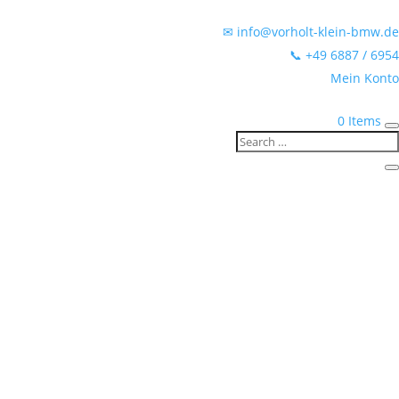
✉ info@vorholt-klein-bmw.de
📞 +49 6887 / 6954
Mein Konto
0 Items