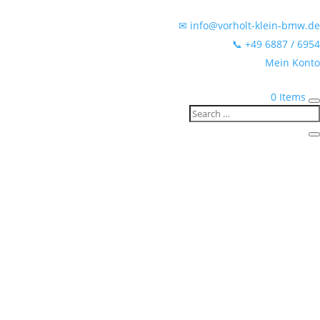
✉ info@vorholt-klein-bmw.de
📞 +49 6887 / 6954
Mein Konto
0 Items