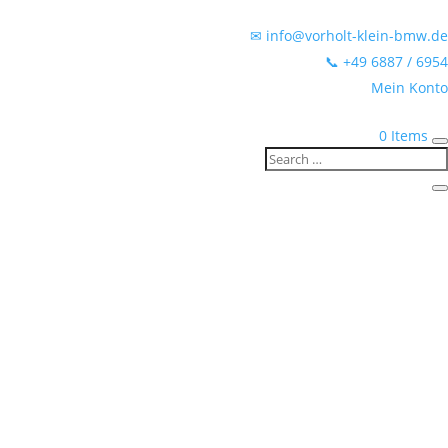
✉ info@vorholt-klein-bmw.de
📞 +49 6887 / 6954
Mein Konto
0 Items