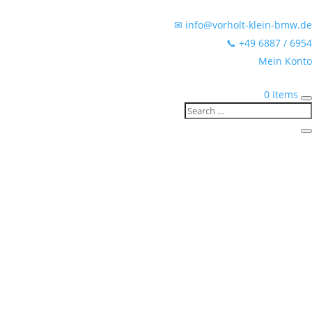
✉ info@vorholt-klein-bmw.de
📞 +49 6887 / 6954
Mein Konto
0 Items