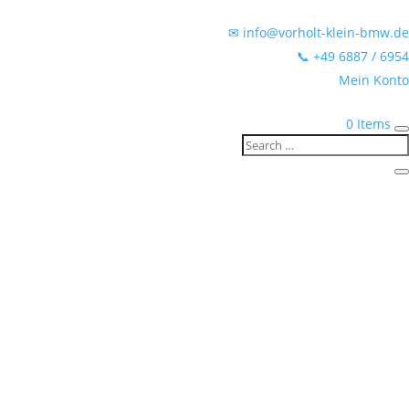
✉ info@vorholt-klein-bmw.de
📞 +49 6887 / 6954
Mein Konto
0 Items